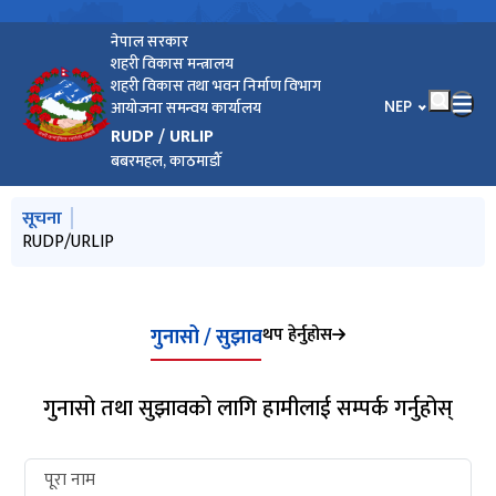
नेपाल सरकार
शहरी विकास मन्त्रालय
शहरी विकास तथा भवन निर्माण विभाग
भाषा चयन गर्नुहोस
NEP
आयोजना समन्वय कार्यालय
RUDP / URLIP
बबरमहल, काठमाडौँ
मुख्य नेभिगेसनमा जानुहोस्
सूचना
RUDP/URLIP
थप हेर्नुहोस
गुनासो / सुझाव
गुनासो तथा सुझावको लागि हामीलाई सम्पर्क गर्नुहोस्
पूरा नाम