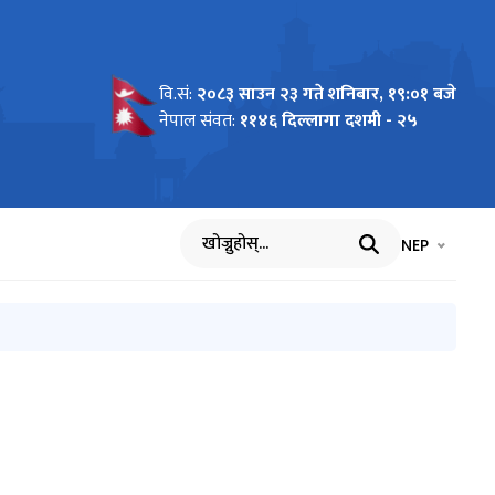
वि.सं:
२०८३ साउन २३ गते शनिबार, १९:०१ बजे
नेपाल संवत:
११४६ दिल्लागा दशमी - २५
भाषा चयन गर्नुह
भाषा प
NEP
खोज्नुहोस्