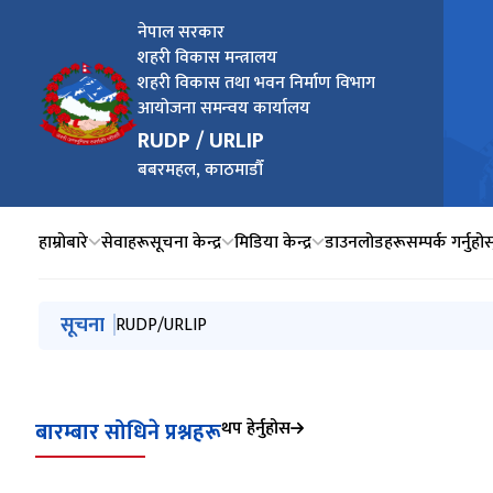
नेपाल सरकार
शहरी विकास मन्त्रालय
शहरी विकास तथा भवन निर्माण विभाग
आयोजना समन्वय कार्यालय
RUDP / URLIP
बबरमहल, काठमाडौँ
हाम्रोबारे
सेवाहरू
सूचना केन्द्र
मिडिया केन्द्र
डाउनलोडहरू
सम्पर्क गर्नुहोस
मुख्य नेभिगेसनमा जानुहोस्
सूचना
RUDP/URLIP
बारम्बार सोधिने प्रश्नहरू
थप हेर्नुहोस