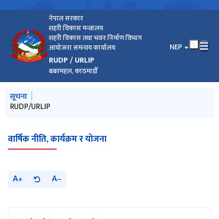
नेपाल सरकार
शहरी विकास मन्त्रालय
शहरी विकास तथा भवन निर्माण विभाग
भाषा चयन गर्नुहोस
NEP
आयोजना समन्वय कार्यालय
RUDP / URLIP
बबरमहल, काठमाडौँ
मुख्य नेभिगेसनमा जानुहोस्
सूचना
RUDP/URLIP
वार्षिक नीति, कार्यक्रम र योजना
A
A